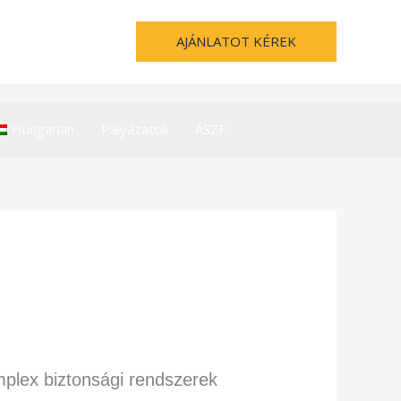
AJÁNLATOT KÉREK
Hungarian
Pályázatok
ÁSZF
mplex biztonsági rendszerek