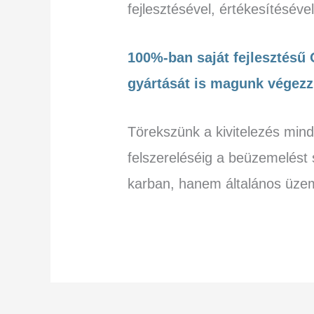
fejlesztésével, értékesítéséve
100%-ban saját fejlesztésű
gyártását is magunk végezz
Törekszünk a kivitelezés min
felszereléséig a
beüzemelést s
karban, hanem általános
üzem