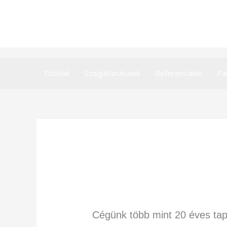
Skip
to
content
Főoldal
Szolgáltatásaink
Referenciáink
Pa
Cégünk több mint 20 éves tap