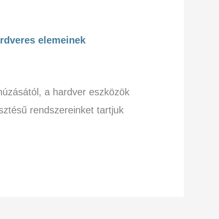
ardveres elemeinek
húzásától, a hardver eszközök
ztésű rendszereinket tartjuk