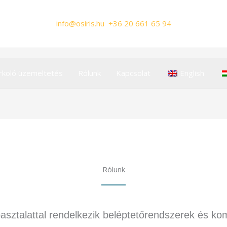
info@osiris.hu +36 20 661 65 94
rkoló üzemeltetés
Rólunk
Kapcsolat
English
Rólunk
asztalattal rendelkezik beléptetőrendszerek és ko