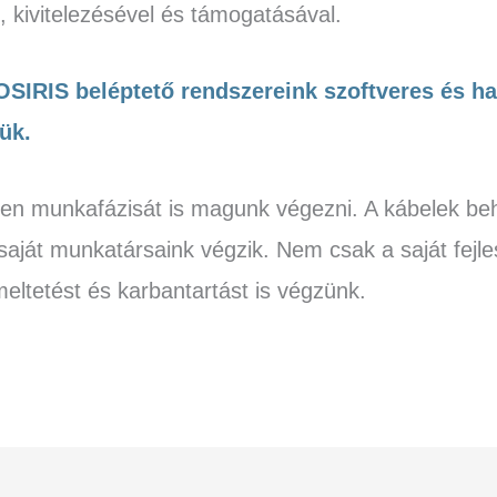
l, kivitelezésével és támogatásával.
 OSIRIS
beléptető rendszereink szoftveres és h
ük.
den munkafázisát is magunk végezni. A kábelek be
aját munkatársaink végzik. Nem csak a saját fejles
eltetést és karbantartást is végzünk.